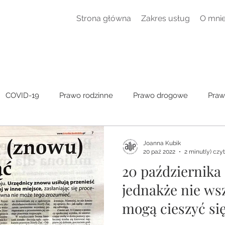
Strona główna
Zakres usług
O mni
COVID-19
Prawo rodzinne
Prawo drogowe
Praw
czne
Ogólne
Joanna Kubik
20 paź 2022
2 minut(y) czy
20 października
jednakże nie ws
mogą cieszyć si