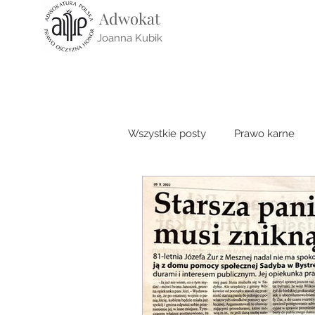
Adwokat
Joanna Kubik
Wszystkie posty
Prawo karne
Prawo cywilne
Prawo medy