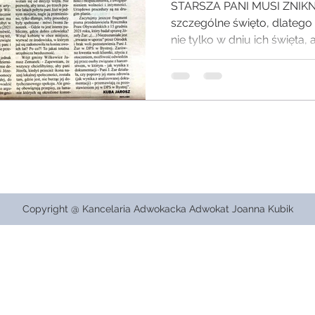
starością …
STARSZA PANI MUSI ZNIKNĄ
szczególne święto, dlatego
nie tylko w dniu ich święta, 
Copyright @ Kancelaria Adwokacka Adwokat Joanna Kubik