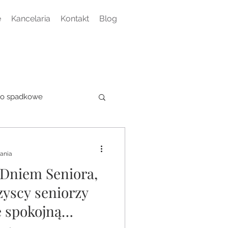
e
Kancelaria
Kontakt
Blog
o spadkowe
tania
 Dniem Seniora,
zyscy seniorzy
ę spokojną