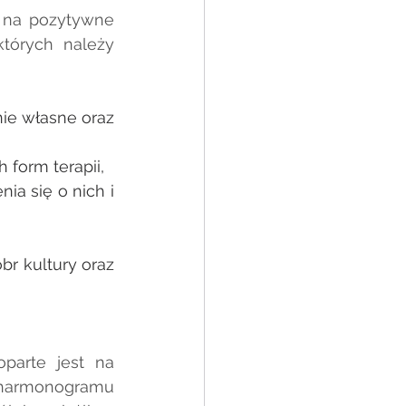
 na pozytywne 
tórych należy 
ie własne oraz 
 form terapii,
a się o nich i 
r kultury oraz 
arte jest na 
harmonogramu 