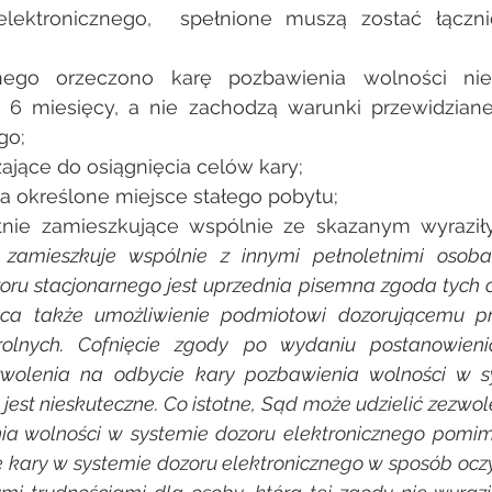
lektronicznego,  spełnione muszą zostać łączni
ego orzeczono karę pozbawienia wolności niepr
 6 miesięcy, a nie zachodzą warunki przewidziane 
go;
zające do osiągnięcia celów kary;
a określone miejsce stałego pobytu;
tnie zamieszkujące wspólnie ze skazanym wyraziły
 zamieszkuje wspólnie z innymi pełnoletnimi osoba
oru stacjonarnego jest uprzednia pisemna zgoda tych o
ca także umożliwienie podmiotowi dozorującemu pr
rolnych. Cofnięcie zgody po wydaniu postanowienia
olenia na odbycie kary pozbawienia wolności w sy
jest nieskuteczne. Co istotne, 
Sąd może udzielić zezwole
ia wolności w systemie dozoru elektronicznego pomim
e kary w systemie dozoru elektronicznego w sposób oczy