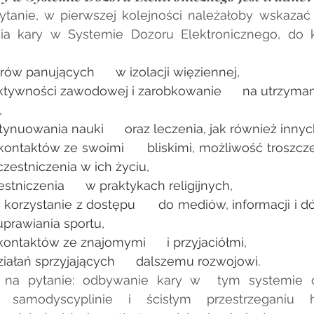
ytanie, w pierwszej kolejności należałoby wskazać
a kary w Systemie Dozoru Elektronicznego, do k
rów panujących      w izolacji więziennej,
tywności zawodowej i zarobkowanie      na utrzyman
,
nuowania nauki      oraz leczenia, jak również innych
ntaktów ze swoimi      bliskimi, możliwość troszczeni
czestniczenia w ich życiu,
tniczenia      w praktykach religijnych,
orzystanie z dostępu      do mediów, informacji i dób
 uprawiania sportu,
ntaktów ze znajomymi      i przyjaciółmi,
ałań sprzyjających      dalszemu rozwojowi. 
 na pytanie: odbywanie kary w  tym systemie op
i, samodyscyplinie i ścisłym przestrzeganiu 