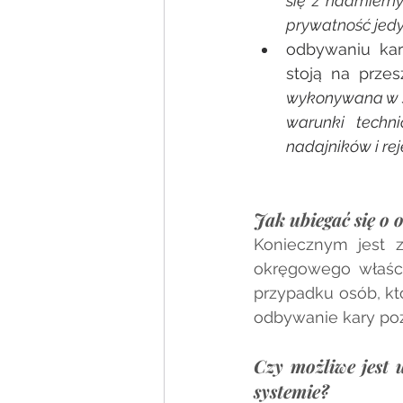
się z nadmierny
prywatność jedy
odbywaniu kar
stoją na przes
wykonywana w sy
warunki techni
nadajników i rej
Jak ubiegać się o
Koniecznym jest z
okręgowego właści
przypadku osób, kt
odbywanie kary poz
Czy możliwe jest 
systemie?