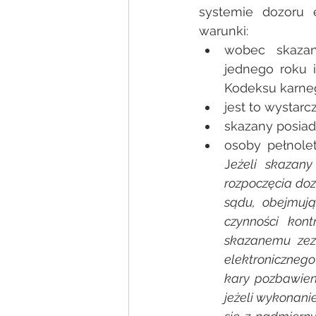
systemie dozoru e
warunki:
wobec skazan
jednego roku i
Kodeksu karne
jest to wystarc
skazany posiad
osoby pełnole
J
eżeli skazany
rozpoczęcia doz
sądu, obejmują
czynności kont
skazanemu zezw
elektronicznego 
kary pozbawien
jeżeli wykonani