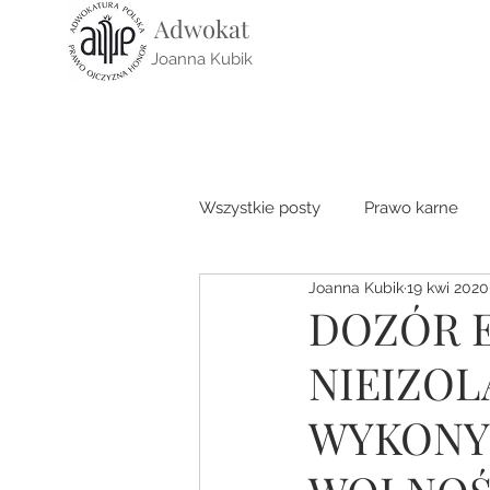
Adwokat
Joanna Kubik
Wszystkie posty
Prawo karne
Joanna Kubik
19 kwi 2020
Prawo cywilne
Prawo medy
DOZÓR 
NIEIZOL
WYKONY