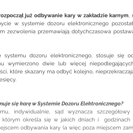
rozpoczął już odbywanie kary w zakładzie karnym
,
ycie w systemie dozoru elektronicznego pozostałej
niem zezwolenia przemawiają dotychczasowa postawa
e systemu dozoru elektronicznego, stosuje się o
u wymierzono dwie lub więcej niepodlegających 
ci, które skazany ma odbyć kolejno, nieprzekraczaj
esięcy.
nuje się karę w Systemie Dozoru Elektronicznego?
mu, indywidualnie, sąd wyznacza szczegółowy
 którym określa się w jakich dniach i  godzinach
ejscem odbywania kary (a więc poza miejscem zamie