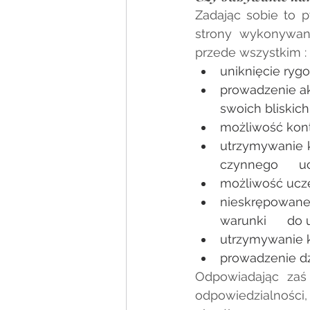
Zadając sobie to p
strony wykonywani
przede wszystkim : 
uniknięcie rygo
prowadzenie ak
swoich bliskich
możliwość konty
utrzymywanie ko
czynnego      u
możliwość uczes
nieskrępowane k
warunki      do
utrzymywanie ko
prowadzenie dzi
Odpowiadając zaś
odpowiedzialnośc