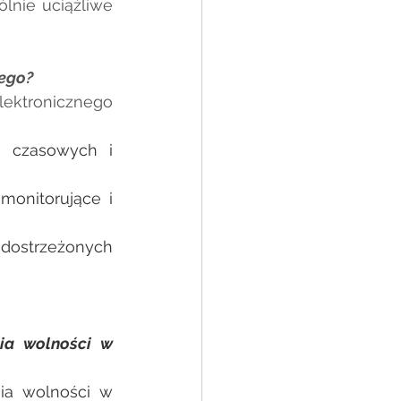
lnie uciążliwe 
nego?
ktronicznego 
 czasowych i 
onitorujące i 
ostrzeżonych 
ia wolności w 
ia wolności w 