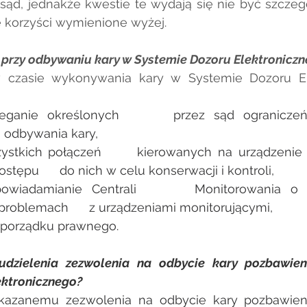
sąd, jednakże kwestie te wydają się nie być szczegó
 korzyści wymienione wyżej.
 przy odbywaniu kary w Systemie Dozoru Elektronicz
czasie wykonywania kary w Systemie Dozoru Ele
rzeganie określonych      przez sąd ograniczeń
 odbywania kary,
ystkich połączeń      kierowanych na urządzenie m
stępu      do nich w celu konserwacji i kontroli,
powiadamianie Centrali      Monitorowania o d
roblemach      z urządzeniami monitorującymi,
 porządku prawnego.
udzielenia zezwolenia na odbycie kary pozbawien
ektronicznego?
skazanemu zezwolenia na odbycie kary pozbawien