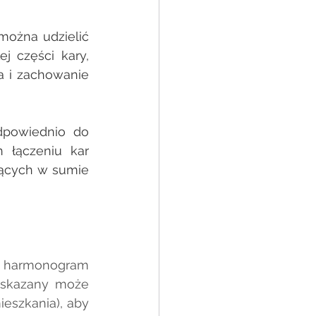
 można udzielić 
 części kary, 
 i zachowanie 
dpowiednio do 
łączeniu kar 
ących w sumie 
 harmonogram 
 skazany może 
szkania), aby 