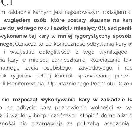
CI
m zakładzie karnym jest najsurowszym rodzajem od
, 
względem osób, które zostały skazane na karę
e do jednego roku i sześciu miesięcy (!!)
, sąd peni
wykonanie tej kary w mniej rygorystyczny sposób
nego. 
Oznacza to, że konieczność odbywania kary w
ej i wszystkie dolegliwości z tego wynikające, 
ia kary w miejscu zamieszkania. Rozwiązanie tak
malnego życia osobistego, zawodowego i rod
k rygorów pełnej kontroli sprawowanej przez Są
ali Monitorowania i Upoważnionego Podmiotu Dozor
 nie rozpoczął wykonywania kary w zakładzie 
nia na odbycie kary pozbawienia wolności w sys
żeli względy bezpieczeństwa i stopień demoralizacji
czności nie przemawiają za potrzebą osadzenia