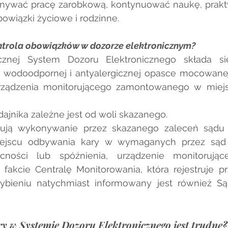
nywać pracę zarobkową, kontynuować naukę, praktyk
wiązki życiowe i rodzinne.
trola obowiązków w dozorze elektronicznym?
cznej System Dozoru Elektronicznego składa się
 wodoodpornej i antyalergicznej opasce mocowanej
rządzenia monitorującego zamontowanego w miejs
ajnika zależne jest od woli skazanego. 
lują wykonywanie przez skazanego zaleceń sądu i 
ejscu odbywania kary w wymaganych przez sąd 
cności lub spóźnienia, urządzenie monitorujące
akcie Centralę Monitorowania, która rejestruje prz
bieniu natychmiast informowany jest również Sąd
y w Systemie Dozoru Elektronicznego jest trudne?