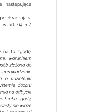
e następujące 
zekraczającą 
w art. 64 § 2 
 na to zgodę. 
mi, warunkiem 
sób złożona do 
zeprowadzanie 
 o udzieleniu 
stemie dozoru 
nia na odbycie 
o braku zgody, 
wisty nie wiąże 