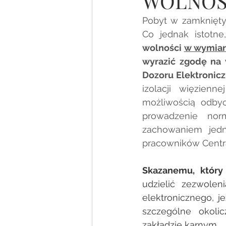
WOLNOŚ
Pobyt w zamknięty
Co jednak istotne
wolności 
w wymiarz
wyrazić zgodę na 
Dozoru Elektronicz
izolacji więzienn
możliwością odbyc
prowadzenie nor
zachowaniem jedna
pracowników Centr
Skazanemu, który
udzielić zezwole
elektronicznego, je
szczególne okoli
zakładzie karnym.