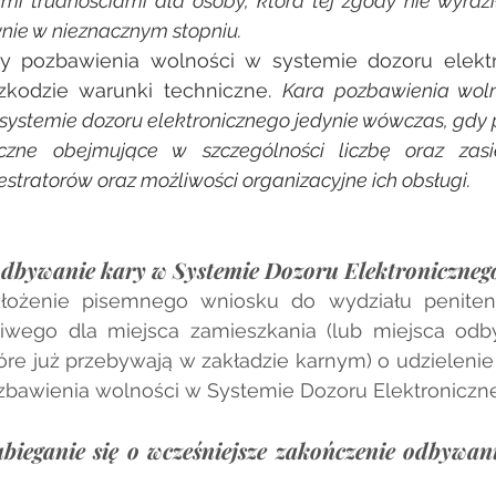
mi trudnościami dla osoby, która tej zgody nie wyraziła
nie w nieznacznym stopniu.
y pozbawienia wolności w systemie dozoru elektr
zkodzie warunki techniczne. 
Kara pozbawienia woln
stemie dozoru elektronicznego jedynie wówczas, gdy p
czne obejmujące w szczególności liczbę oraz zasi
estratorów oraz możliwości organizacyjne ich obsługi.
 odbywanie kary w Systemie Dozoru Elektroniczneg
łożenie pisemnego wniosku do wydziału penitenc
wego dla miejsca zamieszkania (lub miejsca odb
óre już przebywają w zakładzie karnym) o udzielenie
bawienia wolności w Systemie Dozoru Elektroniczne
ubieganie się o wcześniejsze zakończenie odbywan