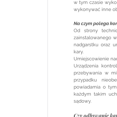
w tym czasie wyko
wykonywać inne obo
Na czym polega kon
Od strony techni
zainstalowanego w
nadgarstku oraz u
kary. 
Umiejscowienie nad
Urządzenia kontro
przebywania w mi
przypadku nieobe
powiadamia o tym f
każdym takim uchy
sądowy.
Czy odbywanie kar