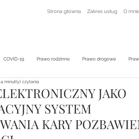
Strona główna
Zakres usług
O mni
COVID-19
Prawo rodzinne
Prawo drogowe
Praw
4 minut(y) czytania
czne
Ogólne
ELEKTRONICZNY JAKO
ACYJNY SYSTEM
WANIA KARY POZBAWIE