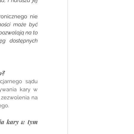
, i narusza jej 
onicznego nie 
ości może być 
ozwalają na to 
ęg dostępnych 
o?
jarnego sądu 
ywania kary w 
 zezwolenia na 
go. 
ia kary w tym 