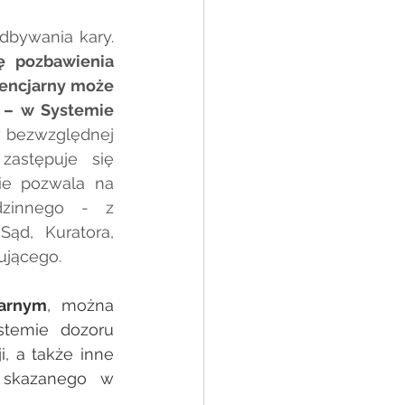
bywania kary. 
 pozbawienia 
tencjarny może 
 – w Systemie 
 bezwzględnej 
zastępuje się 
ie pozwala na 
zinnego - z 
d, Kuratora, 
ującego.
karnym
, można 
temie dozoru 
, a także inne 
 skazanego w 