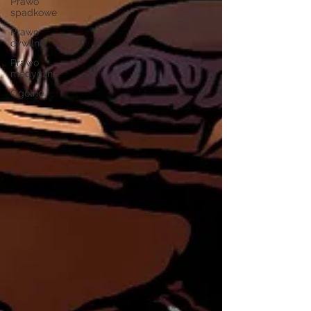
Prawo
spadkowe
Prawo
cywilne
Prawo
medyczne
Ogólne