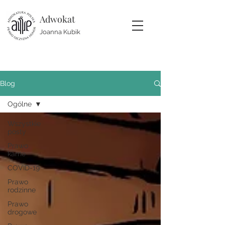
Adwokat
Joanna Kubik
Blog
Ogólne
Wszystkie
posty
Prawo
karne
COVID-19
Prawo
rodzinne
Prawo
drogowe